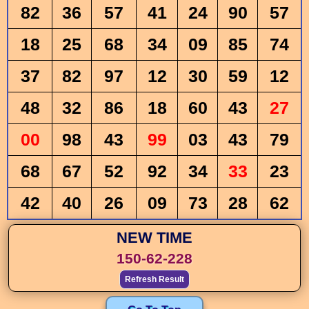
82
36
57
41
24
90
57
18
25
68
34
09
85
74
37
82
97
12
30
59
12
48
32
86
18
60
43
27
00
98
43
99
03
43
79
68
67
52
92
34
33
23
42
40
26
09
73
28
62
NEW TIME
150-62-228
Refresh Result