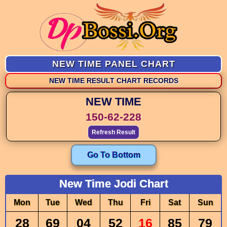
NEW TIME PANEL CHART
NEW TIME RESULT CHART RECORDS
NEW TIME
150-62-228
Refresh Result
Go To Bottom
New Time Jodi Chart
Mon
Tue
Wed
Thu
Fri
Sat
Sun
28
69
04
52
16
85
79