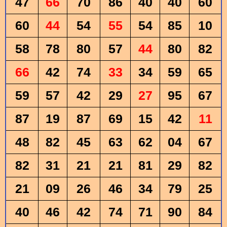
47
66
70
86
40
40
60
60
44
54
55
54
85
10
58
78
80
57
44
80
82
66
42
74
33
34
59
65
59
57
42
29
27
95
67
87
19
87
69
15
42
11
48
82
45
63
62
04
67
82
31
21
21
81
29
82
21
09
26
46
34
79
25
40
46
42
74
71
90
84